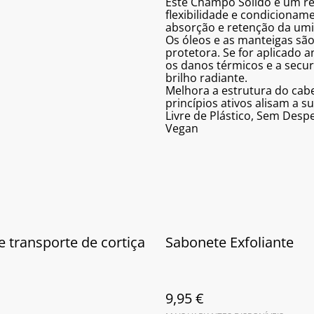
Este Champô Sólido é um rev
flexibilidade e condiciona
absorção e retenção da umi
Os óleos e as manteigas sã
protetora. Se for aplicado 
os danos térmicos e a secur
brilho radiante.
Melhora a estrutura do cabe
princípios ativos alisam a su
Livre de Plástico, Sem Desp
Vegan
e transporte de cortiça
Sabonete Exfoliante
9,95 €