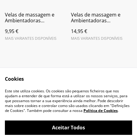
Velas de massagem e
Velas de massagem e
Ambientadoras
Ambientadoras
Perfumadas pequenas
Perfumadas grandes
9,95 €
14,95 €
MAIS VARIANTES DISPONÍVEIS
MAIS VARIANTES DISPONÍVEIS
Cookies
Contact Us
Legal Terms
Este site utiliza cookies. Os cookies são pequenos ficheiros que nos
Privacy Policy
Cookie Policy
ajudam a entender de que forma está a utilizar os nossos serviços, para
que possamos tornar a sua experiência ainda melhor. Pode descobrir
mais sobre cookies e controlar como são usados clicando em "Definições
de Cookies". Também pode consultar a nossa
Política de Cookies
.
Aceitar Todos
©
2026
Flore ser